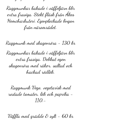
Raggmunkar bakade i våffeljärn blir
extra frasiga. Stekt fläsk från Åkes
Hemcharkuteri. Egenplockade lingon
från närområdet.
Raggmunk med skagenröra - 130 kr
Raggmunkar bakade i våffeljärn blir
extra frasiga. Delikat egen
skagenröra med räkor, sallad och
hackad rödlök.
Raggmunk Vego, vegetarisk med
rostade tomater, lök och paprika -
110.-
Våffla med grädde & sylt - 60 kr