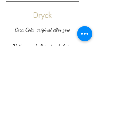
Dryck
Coca Cola, original eller zero
Vatten, med eller utan kolsyra
Appelsin-Mer
Lohilo energidryck
7-Up
Lisas Våffelvagn AB