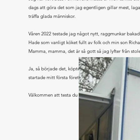
dags att göra det som jag egentligen gillar mest
, lag
träffa glada människor.
Våren 2022 t
estade jag något nytt, raggmunkar bakade 
H
ade
som vanligt köket fullt av folk och min son Richa
Mamma, mamma, det är så gott så jag lyfter från stol
Ja, så började det, köpte mig en splitter ny matvagn,
startade mitt första företag någonsin. Nu står jag här .
Välkommen att t
esta du också.