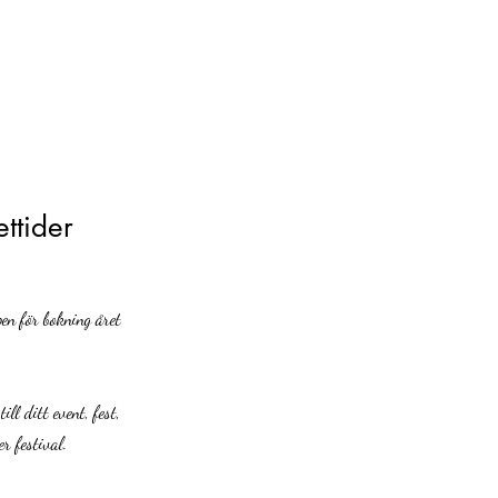
ttider
pen för bokning året
ill ditt event, fest,
er festival.