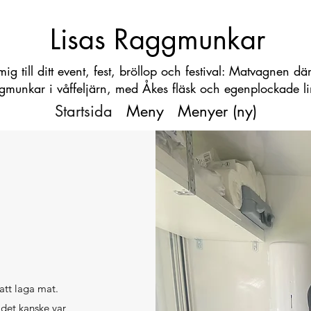
Lisas Raggmunkar
ig till ditt event, fest, bröllop och festival: Matvagnen dä
gmunkar i våffeljärn, med Åkes fläsk och egenplockade l
Startsida
Meny
Menyer (ny)
 att laga mat.
 det kanske var