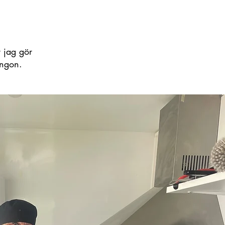
r jag gör
ingon.