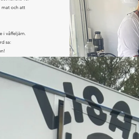
a mat och att
i våffeljärn.
rd sa:
en!
 inredde och
 . .