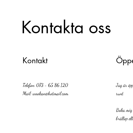
Kontakta oss
Kontakt
Öppe
Telefon: 073 - 65 86 120
Jag är öp
Mail:
wookan@hotmail.com
runt
Boka mig t
brällop ell