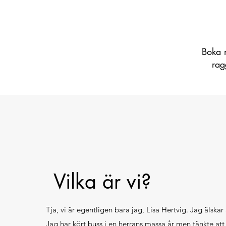
Boka m
rag
Vilka är vi?
Tja, vi är egentligen bara jag, Lisa Hertvig. Jag älskar
Jag har kört buss i en herrans massa år men tänkte att